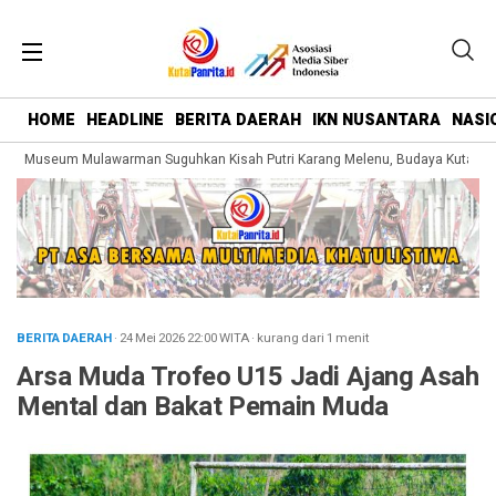
HOME
HEADLINE
BERITA DAERAH
IKN NUSANTARA
NASI
ng Museum Mulawarman Suguhkan Kisah Putri Karang Melenu, Budaya Kutai Dik
BERITA DAERAH
· 24 Mei 2026
22:00
WITA
·
kurang dari 1 menit
Arsa Muda Trofeo U15 Jadi Ajang Asah
Mental dan Bakat Pemain Muda