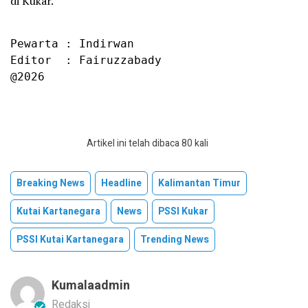
di Kukar.
Pewarta : Indirwan

Editor  : Fairuzzabady

@2026
Artikel ini telah dibaca 80 kali
Breaking News
Headline
Kalimantan Timur
Kutai Kartanegara
News
PSSI Kukar
PSSI Kutai Kartanegara
Trending News
Kumalaadmin
Redaksi