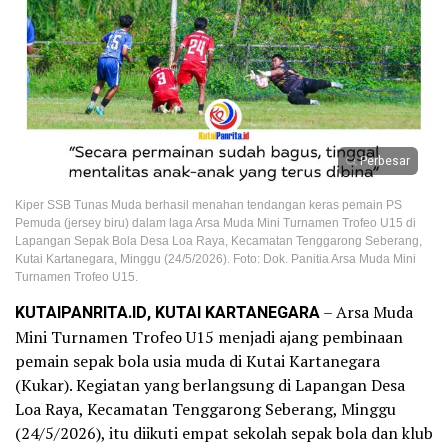
Perbesar
Kiper SSB Tunas Muda berhasil menahan tendangan keras pemain PS
Pemuda (jersey biru) dalam laga Arsa Muda Mini Turnamen Trofeo U15 di
Lapangan Sepak Bola Desa Loa Raya, Kecamatan Tenggarong Seberang,
Kutai Kartanegara, Minggu (24/5/2026). Foto: Dok. Panitia Arsa Muda Mini
Turnamen Trofeo U15.
KUTAIPANRITA.ID, KUTAI KARTANEGARA
– Arsa Muda
Mini Turnamen Trofeo U15 menjadi ajang pembinaan
pemain sepak bola usia muda di Kutai Kartanegara
(Kukar). Kegiatan yang berlangsung di Lapangan Desa
Loa Raya, Kecamatan Tenggarong Seberang, Minggu
(24/5/2026), itu diikuti empat sekolah sepak bola dan klub