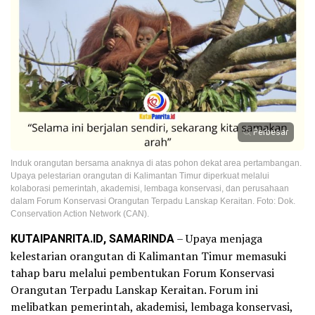
Perbesar
Induk orangutan bersama anaknya di atas pohon dekat area pertambangan.
Upaya pelestarian orangutan di Kalimantan Timur diperkuat melalui
kolaborasi pemerintah, akademisi, lembaga konservasi, dan perusahaan
dalam Forum Konservasi Orangutan Terpadu Lanskap Keraitan. Foto: Dok.
Conservation Action Network (CAN).
KUTAIPANRITA.ID, SAMARINDA
– Upaya menjaga
kelestarian orangutan di Kalimantan Timur memasuki
tahap baru melalui pembentukan Forum Konservasi
Orangutan Terpadu Lanskap Keraitan. Forum ini
melibatkan pemerintah, akademisi, lembaga konservasi,