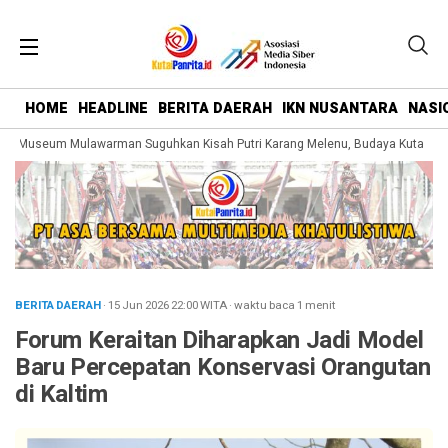
HOME
HEADLINE
BERITA DAERAH
IKN NUSANTARA
NASI
g Museum Mulawarman Suguhkan Kisah Putri Karang Melenu, Budaya Kutai Dike
BERITA DAERAH
· 15 Jun 2026
22:00
WITA
·
waktu baca 1 menit
Forum Keraitan Diharapkan Jadi Model
Baru Percepatan Konservasi Orangutan
di Kaltim