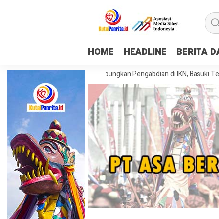
HOME
HEADLINE
BERITA 
hasiswa KKN Tematik Rampungkan Pengabdian di IKN, Basuki Tekankan P