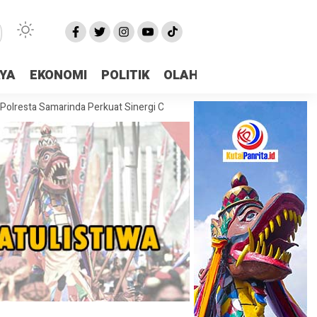
AYA
EKONOMI
POLITIK
OLAHRAGA
More
ta Samarinda Perkuat Sinergi Cegah Karhutla Bersama Polda Kaltim
DPR