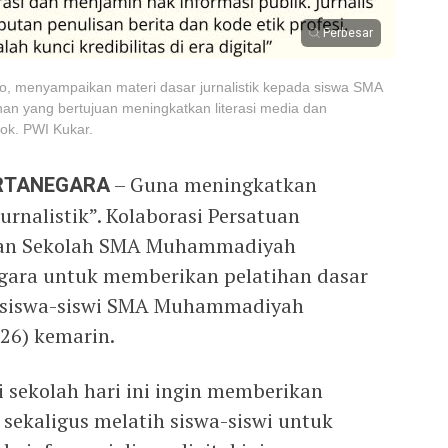
Perbesar
o, menyampaikan materi dasar jurnalistik kepada siswa SMA
n yang bertujuan meningkatkan literasi media dan
Dok. PWI Kukar.
ARTANEGARA
– Guna meningkatkan
rnalistik”. Kolaborasi Persatuan
dan Sekolah SMA Muhammadiyah
egara untuk memberikan pelatihan dasar
a siswa-siswi SMA Muhammadiyah
26) kemarin.
 sekolah hari ini ingin memberikan
 sekaligus melatih siswa-siswi untuk