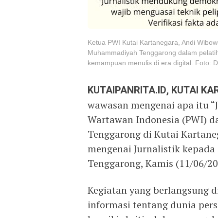
Ketua PWI Kutai Kartanegara, Andi Wibow
Muhammadiyah Tenggarong dalam pelatiha
kemampuan menulis di era digital. Foto: 
KUTAIPANRITA.ID, KUTAI K
wawasan mengenai apa itu “Ju
Wartawan Indonesia (PWI) 
Tenggarong di Kutai Kartan
mengenai Jurnalistik kepad
Tenggarong, Kamis (11/06/20
Kegiatan yang berlangsung di
informasi tentang dunia pers