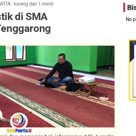
WITA
·
kurang dari 1 menit
Bi
stik di SMA
No p
enggarong