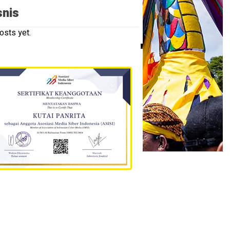
snis
osts yet.