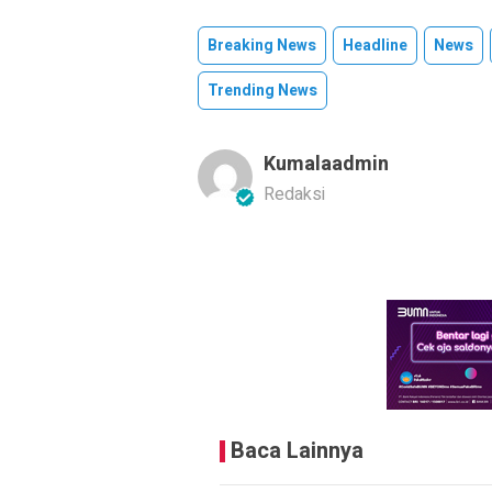
Breaking News
Headline
News
Trending News
Kumalaadmin
Redaksi
Baca Lainnya