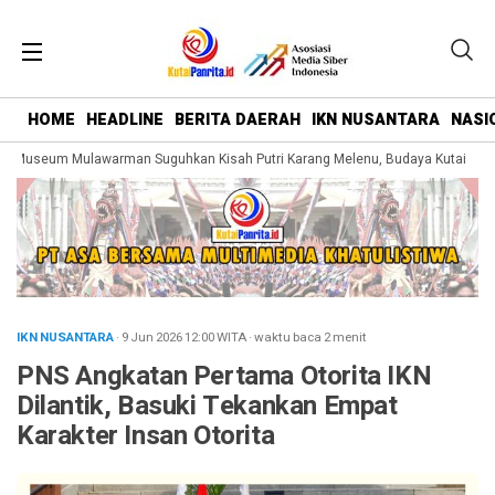
HOME
HEADLINE
BERITA DAERAH
IKN NUSANTARA
NASI
Museum Mulawarman Suguhkan Kisah Putri Karang Melenu, Budaya Kutai Dikem
IKN NUSANTARA
· 9 Jun 2026
12:00
WITA
·
waktu baca 2 menit
PNS Angkatan Pertama Otorita IKN
Dilantik, Basuki Tekankan Empat
Karakter Insan Otorita