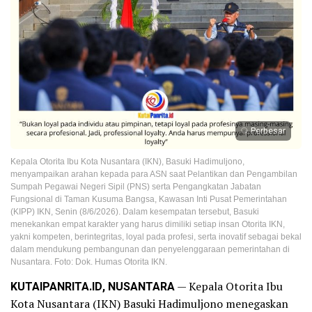
Perbesar
Kepala Otorita Ibu Kota Nusantara (IKN), Basuki Hadimuljono,
menyampaikan arahan kepada para ASN saat Pelantikan dan Pengambilan
Sumpah Pegawai Negeri Sipil (PNS) serta Pengangkatan Jabatan
Fungsional di Taman Kusuma Bangsa, Kawasan Inti Pusat Pemerintahan
(KIPP) IKN, Senin (8/6/2026). Dalam kesempatan tersebut, Basuki
menekankan empat karakter yang harus dimiliki setiap insan Otorita IKN,
yakni kompeten, berintegritas, loyal pada profesi, serta inovatif sebagai bekal
dalam mendukung pembangunan dan penyelenggaraan pemerintahan di
Nusantara. Foto: Dok. Humas Otorita IKN.
KUTAIPANRITA.ID, NUSANTARA
— Kepala Otorita Ibu
Kota Nusantara (IKN) Basuki Hadimuljono menegaskan