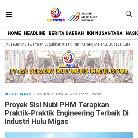
HOME
HEADLINE
BERITA DAERAH
IKN NUSANTARA
NASI
 Museum Mulawarman Suguhkan Kisah Putri Karang Melenu, Budaya Kutai Dike
BERITA DAERAH
· 5 Sep 2024
12:30
WITA
·
waktu baca 1 menit
Proyek Sisi Nubi PHM Terapkan
Praktik-Praktik Engineering Terbaik Di
Industri Hulu Migas