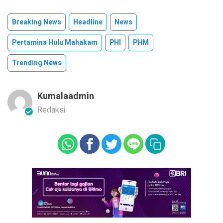
Breaking News
Headline
News
Pertamina Hulu Mahakam
PHI
PHM
Trending News
Kumalaadmin
Redaksi