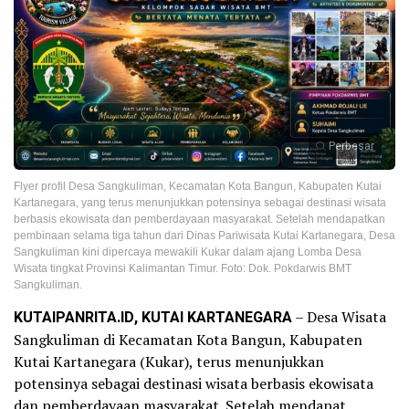
Perbesar
Flyer profil Desa Sangkuliman, Kecamatan Kota Bangun, Kabupaten Kutai
Kartanegara, yang terus menunjukkan potensinya sebagai destinasi wisata
berbasis ekowisata dan pemberdayaan masyarakat. Setelah mendapatkan
pembinaan selama tiga tahun dari Dinas Pariwisata Kutai Kartanegara, Desa
Sangkuliman kini dipercaya mewakili Kukar dalam ajang Lomba Desa
Wisata tingkat Provinsi Kalimantan Timur. Foto: Dok. Pokdarwis BMT
Sangkuliman.
KUTAIPANRITA.ID, KUTAI KARTANEGARA
– Desa Wisata
Sangkuliman di Kecamatan Kota Bangun, Kabupaten
Kutai Kartanegara (Kukar), terus menunjukkan
potensinya sebagai destinasi wisata berbasis ekowisata
dan pemberdayaan masyarakat. Setelah mendapat