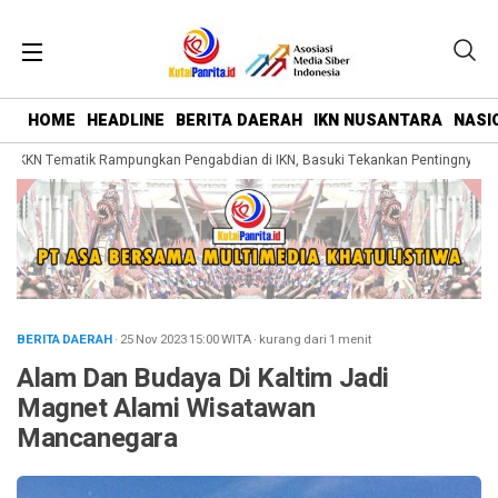
HOME
HEADLINE
BERITA DAERAH
IKN NUSANTARA
NASI
KKN Tematik Rampungkan Pengabdian di IKN, Basuki Tekankan Pentingnya Bela
BERITA DAERAH
· 25 Nov 2023
15:00
WITA
·
kurang dari 1 menit
Alam Dan Budaya Di Kaltim Jadi
Magnet Alami Wisatawan
Mancanegara