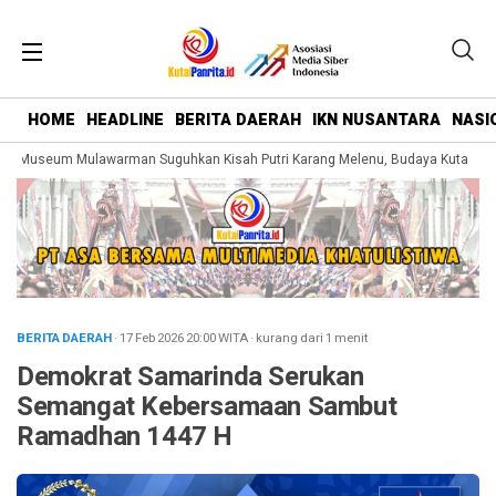
HOME
HEADLINE
BERITA DAERAH
IKN NUSANTARA
NASI
 Museum Mulawarman Suguhkan Kisah Putri Karang Melenu, Budaya Kutai Dike
BERITA DAERAH
· 17 Feb 2026
20:00
WITA
·
kurang dari 1 menit
Demokrat Samarinda Serukan
Semangat Kebersamaan Sambut
Ramadhan 1447 H