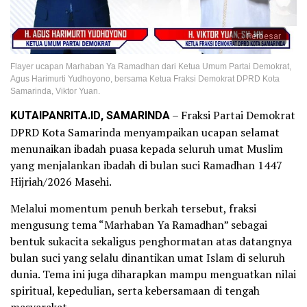
Perbesar
Flayer ucapan Marhaban Ya Ramadhan dari Ketua Umum Partai Demokrat,
Agus Harimurti Yudhoyono, bersama Ketua Fraksi Demokrat DPRD Kota
Samarinda, Viktor Yuan.
KUTAIPANRITA.ID, SAMARINDA
– Fraksi Partai Demokrat
DPRD Kota Samarinda menyampaikan ucapan selamat
menunaikan ibadah puasa kepada seluruh umat Muslim
yang menjalankan ibadah di bulan suci Ramadhan 1447
Hijriah/2026 Masehi.
Melalui momentum penuh berkah tersebut, fraksi
mengusung tema “Marhaban Ya Ramadhan” sebagai
bentuk sukacita sekaligus penghormatan atas datangnya
bulan suci yang selalu dinantikan umat Islam di seluruh
dunia. Tema ini juga diharapkan mampu menguatkan nilai
spiritual, kepedulian, serta kebersamaan di tengah