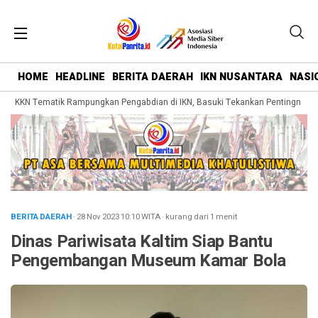
HOME
HEADLINE
BERITA DAERAH
IKN NUSANTARA
NASI
 KKN Tematik Rampungkan Pengabdian di IKN, Basuki Tekankan Pentingnya Bel
BERITA DAERAH
· 28 Nov 2023
10:10
WITA
·
kurang dari 1 menit
Dinas Pariwisata Kaltim Siap Bantu
Pengembangan Museum Kamar Bola