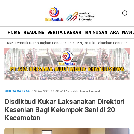
HOME
HEADLINE
BERITA DAERAH
IKN NUSANTARA
NASI
a KKN Tematik Rampungkan Pengabdian di IKN, Basuki Tekankan Pentingnya Bel
BERITA DAERAH
· 12 Des 2023
11:40
WITA
·
waktu baca 1 menit
Disdikbud Kukar Laksanakan Direktori
Kesenian Bagi Kelompok Seni di 20
Kecamatan