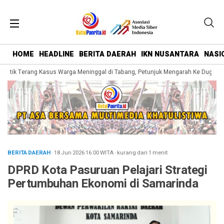
HOME
HEADLINE
BERITA DAERAH
IKN NUSANTARA
NASI
 Titik Terang Kasus Warga Meninggal di Tabang, Petunjuk Mengarah Ke Dugaan 
BERITA DAERAH
· 18 Jun 2026
16:00
WITA
·
kurang dari 1 menit
DPRD Kota Pasuruan Pelajari Strategi
Pertumbuhan Ekonomi di Samarinda