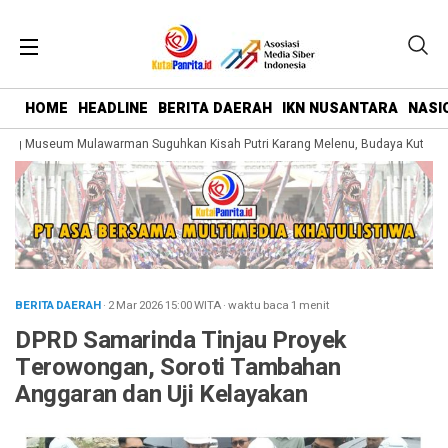
HOME
HEADLINE
BERITA DAERAH
IKN NUSANTARA
NASI
ng Museum Mulawarman Suguhkan Kisah Putri Karang Melenu, Budaya Kutai Dik
BERITA DAERAH
· 2 Mar 2026
15:00
WITA
·
waktu baca 1 menit
DPRD Samarinda Tinjau Proyek
Terowongan, Soroti Tambahan
Anggaran dan Uji Kelayakan