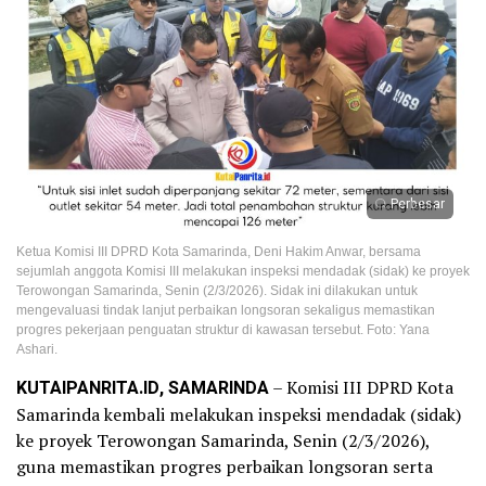
Perbesar
Ketua Komisi III DPRD Kota Samarinda, Deni Hakim Anwar, bersama
sejumlah anggota Komisi III melakukan inspeksi mendadak (sidak) ke proyek
Terowongan Samarinda, Senin (2/3/2026). Sidak ini dilakukan untuk
mengevaluasi tindak lanjut perbaikan longsoran sekaligus memastikan
progres pekerjaan penguatan struktur di kawasan tersebut. Foto: Yana
Ashari.
KUTAIPANRITA.ID, SAMARINDA
– Komisi III DPRD Kota
Samarinda kembali melakukan inspeksi mendadak (sidak)
ke proyek Terowongan Samarinda, Senin (2/3/2026),
guna memastikan progres perbaikan longsoran serta