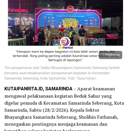
Perbesar
Tim pengamanan dari Sektor Bhayangkara Samarinda Seberang berfoto
bersama saat melaksanakan pengamanan kegiatan di Kecamatan
Samarinda Seberang, Kota Samarinda. Foto: Yana Ashari.
KUTAIPANRITA.ID, SAMARINDA
– Aparat keamanan
mengawal pelaksanaan kegiatan Beduk Sahur yang
digelar pemuda di Kecamatan Samarinda Seberang, Kota
Samarinda, Sabtu (28/2/2026). Kepala Sektor
Bhayangkara Samarinda Seberang, Sholihin Fathanah,
menegaskan pentingnya menjaga keamanan dan