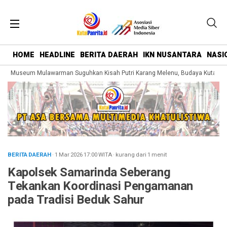
HOME
HEADLINE
BERITA DAERAH
IKN NUSANTARA
NASI
g Museum Mulawarman Suguhkan Kisah Putri Karang Melenu, Budaya Kutai Dik
BERITA DAERAH
· 1 Mar 2026
17:00
WITA
·
kurang dari 1 menit
Kapolsek Samarinda Seberang
Tekankan Koordinasi Pengamanan
pada Tradisi Beduk Sahur