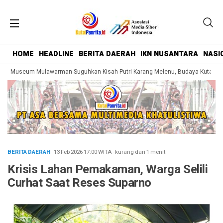
HOME
HEADLINE
BERITA DAERAH
IKN NUSANTARA
NASI
g Museum Mulawarman Suguhkan Kisah Putri Karang Melenu, Budaya Kutai Dik
BERITA DAERAH
· 13 Feb 2026
17:00
WITA
·
kurang dari 1 menit
Krisis Lahan Pemakaman, Warga Selili
Curhat Saat Reses Suparno