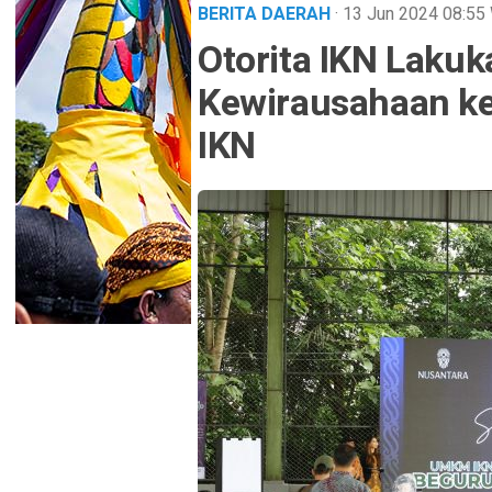
BERITA DAERAH
· 13 Jun 2024
08:55
Otorita IKN Lakuka
Kewirausahaan k
IKN