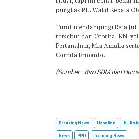
ritual, tapi ini benar-benar 
pungkas Plt. Wakil Kepala Ot
Turut mendampingi Raja Juli
tersebut dari Otorita IKN, y
Pertanahan, Mia Amalia sert
Conrita Ermanto.
(Sumber : Biro SDM dan Humas
Breaking News
Headline
Ibu Kot
News
PPU
Trending News