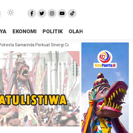
AYA
EKONOMI
POLITIK
OLAHRAGA
More
Samarinda Perkuat Sinergi Cegah Karhutla Bersama Polda Kaltim
DPRD S