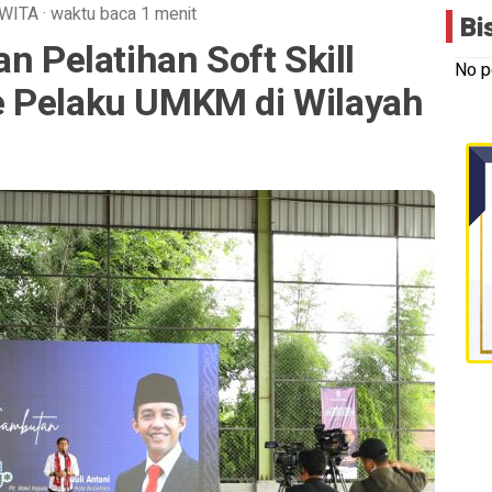
WITA
·
waktu baca 1 menit
Bi
n Pelatihan Soft Skill
No p
e Pelaku UMKM di Wilayah