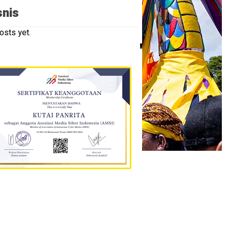
snis
osts yet.