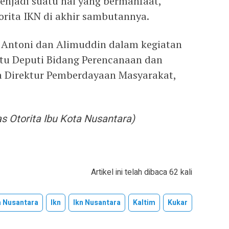
menjadi suatu hal yang bermanfaat,”
orita IKN di akhir sambutannya.
 Antoni dan Alimuddin dalam kegiatan
aitu Deputi Bidang Perencanaan dan
a Direktur Pemberdayaan Masyarakat,
 Otorita Ibu Kota Nusantara)
Artikel ini telah dibaca 62 kali
a Nusantara
Ikn
Ikn Nusantara
Kaltim
Kukar