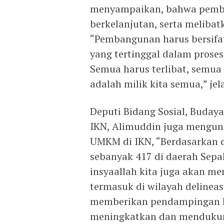
menyampaikan, bahwa pemban
berkelanjutan, serta meliba
“Pembangunan harus bersifat 
yang tertinggal dalam prose
Semua harus terlibat, semua
adalah milik kita semua,” jel
Deputi Bidang Sosial, Buday
IKN, Alimuddin juga mengu
UMKM di IKN, “Berdasarkan
sebanyak 417 di daerah Sepa
insyaallah kita juga akan m
termasuk di wilayah delineas
memberikan pendampingan k
meningkatkan dan mendukun