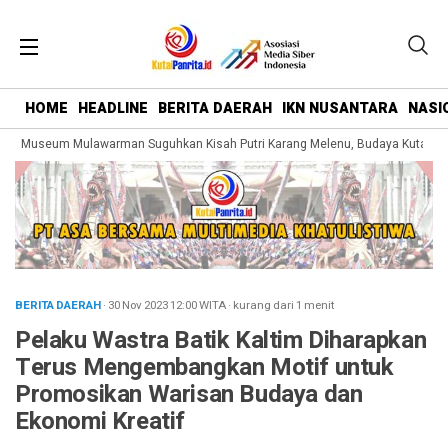
HOME
HEADLINE
BERITA DAERAH
IKN NUSANTARA
NASI
g Museum Mulawarman Suguhkan Kisah Putri Karang Melenu, Budaya Kutai Dik
BERITA DAERAH
· 30 Nov 2023
12:00
WITA
·
kurang dari 1 menit
Pelaku Wastra Batik Kaltim Diharapkan
Terus Mengembangkan Motif untuk
Promosikan Warisan Budaya dan
Ekonomi Kreatif