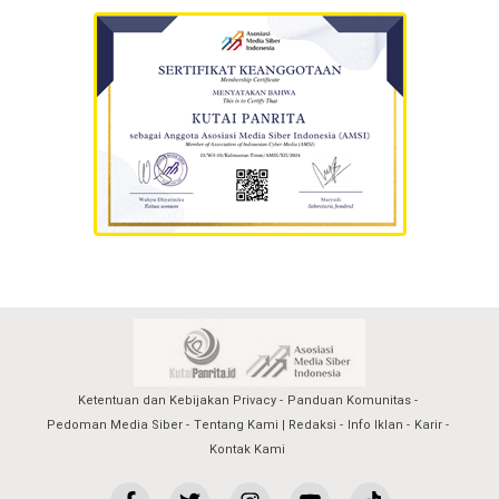
Ketentuan dan Kebijakan Privacy
Panduan Komunitas
Pedoman Media Siber
Tentang Kami | Redaksi
Info Iklan
Karir
Kontak Kami