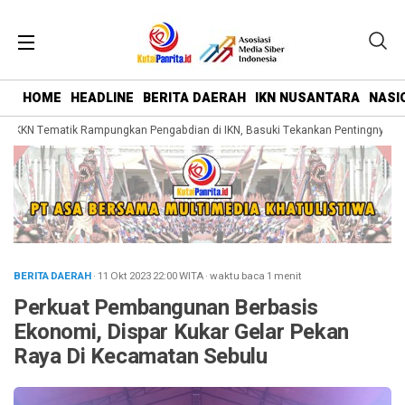
HOME
HEADLINE
BERITA DAERAH
IKN NUSANTARA
NASI
KKN Tematik Rampungkan Pengabdian di IKN, Basuki Tekankan Pentingnya Bela
BERITA DAERAH
· 11 Okt 2023
22:00
WITA
·
waktu baca 1 menit
Perkuat Pembangunan Berbasis
Ekonomi, Dispar Kukar Gelar Pekan
Raya Di Kecamatan Sebulu