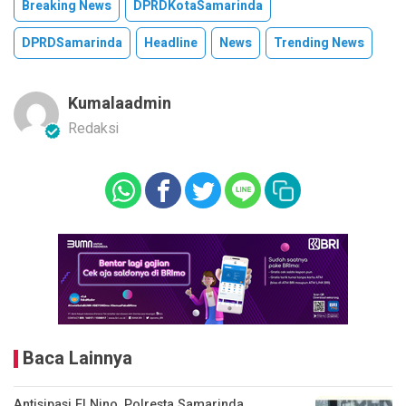
Breaking News
DPRDKotaSamarinda
DPRDSamarinda
Headline
News
Trending News
Kumalaadmin
Redaksi
Baca Lainnya
Antisipasi El Nino, Polresta Samarinda