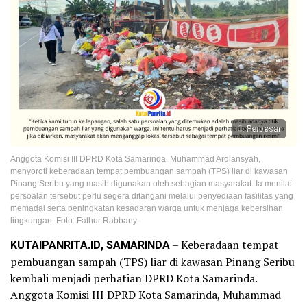
Perbesar
Anggota Komisi III DPRD Kota Samarinda, Muhammad Ardiansyah,
menyoroti keberadaan tempat pembuangan sampah (TPS) liar di kawasan
Pinang Seribu yang masih digunakan oleh sebagian masyarakat. Ia menilai
persoalan tersebut perlu segera ditangani melalui penyediaan fasilitas yang
memadai serta peningkatan kesadaran warga untuk menjaga kebersihan
lingkungan. Foto: Fathur Rabbany.
KUTAIPANRITA.ID, SAMARINDA
– Keberadaan tempat
pembuangan sampah (TPS) liar di kawasan Pinang Seribu
kembali menjadi perhatian DPRD Kota Samarinda.
Anggota Komisi III DPRD Kota Samarinda, Muhammad