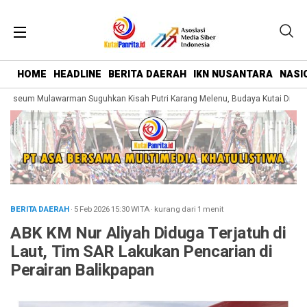
HOME
HEADLINE
BERITA DAERAH
IKN NUSANTARA
NASI
useum Mulawarman Suguhkan Kisah Putri Karang Melenu, Budaya Kutai Dikema
BERITA DAERAH
· 5 Feb 2026
15:30
WITA
·
kurang dari 1 menit
ABK KM Nur Aliyah Diduga Terjatuh di
Laut, Tim SAR Lakukan Pencarian di
Perairan Balikpapan