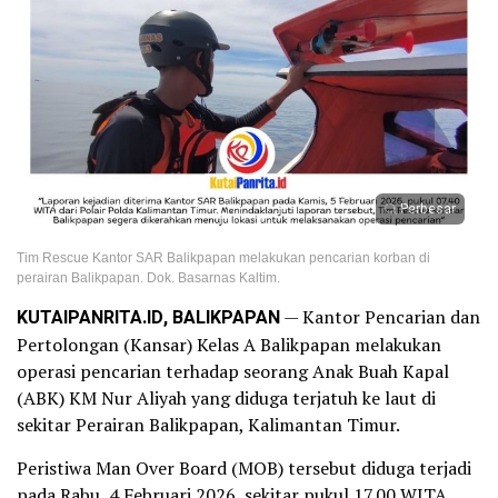
Perbesar
Tim Rescue Kantor SAR Balikpapan melakukan pencarian korban di
perairan Balikpapan. Dok. Basarnas Kaltim.
KUTAIPANRITA.ID, BALIKPAPAN
— Kantor Pencarian dan
Pertolongan (Kansar) Kelas A Balikpapan melakukan
operasi pencarian terhadap seorang Anak Buah Kapal
(ABK) KM Nur Aliyah yang diduga terjatuh ke laut di
sekitar Perairan Balikpapan, Kalimantan Timur.
Peristiwa Man Over Board (MOB) tersebut diduga terjadi
pada Rabu, 4 Februari 2026, sekitar pukul 17.00 WITA.