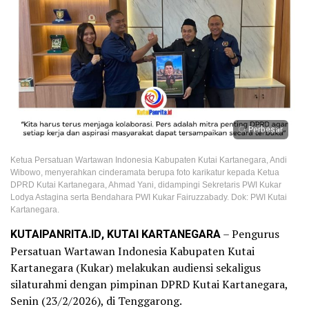
Perbesar
Ketua Persatuan Wartawan Indonesia Kabupaten Kutai Kartanegara, Andi
Wibowo, menyerahkan cinderamata berupa foto karikatur kepada Ketua
DPRD Kutai Kartanegara, Ahmad Yani, didampingi Sekretaris PWI Kukar
Lodya Astagina serta Bendahara PWI Kukar Fairuzzabady. Dok: PWI Kutai
Kartanegara.
KUTAIPANRITA.ID, KUTAI KARTANEGARA
– Pengurus
Persatuan Wartawan Indonesia Kabupaten Kutai
Kartanegara (Kukar) melakukan audiensi sekaligus
silaturahmi dengan pimpinan DPRD Kutai Kartanegara,
Senin (23/2/2026), di Tenggarong.