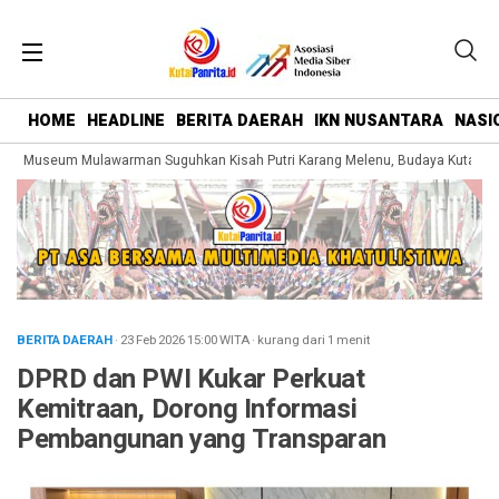
HOME
HEADLINE
BERITA DAERAH
IKN NUSANTARA
NASI
g Museum Mulawarman Suguhkan Kisah Putri Karang Melenu, Budaya Kutai Dik
BERITA DAERAH
· 23 Feb 2026
15:00
WITA
·
kurang dari 1 menit
DPRD dan PWI Kukar Perkuat
Kemitraan, Dorong Informasi
Pembangunan yang Transparan