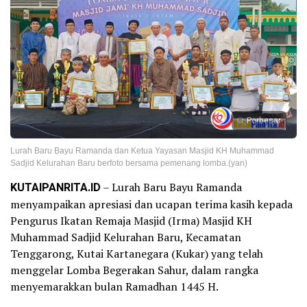
Perbesar
Lurah Baru Bayu Ramanda dan Ketua Yayasan Masjid KH Muhammad
Sadjid Kelurahan Baru berfoto bersama pemenang lomba.(yan)
KUTAIPANRITA.ID
– Lurah Baru Bayu Ramanda
menyampaikan apresiasi dan ucapan terima kasih kepada
Pengurus Ikatan Remaja Masjid (Irma) Masjid KH
Muhammad Sadjid Kelurahan Baru, Kecamatan
Tenggarong, Kutai Kartanegara (Kukar) yang telah
menggelar Lomba Begerakan Sahur, dalam rangka
menyemarakkan bulan Ramadhan 1445 H.