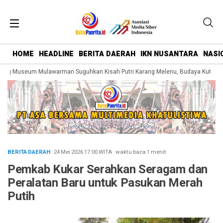
HOME
HEADLINE
BERITA DAERAH
IKN NUSANTARA
NASI
ng Museum Mulawarman Suguhkan Kisah Putri Karang Melenu, Budaya Kutai Dik
BERITA DAERAH
· 24 Mei 2026
17:00
WITA
·
waktu baca 1 menit
Pemkab Kukar Serahkan Seragam dan
Peralatan Baru untuk Pasukan Merah
Putih