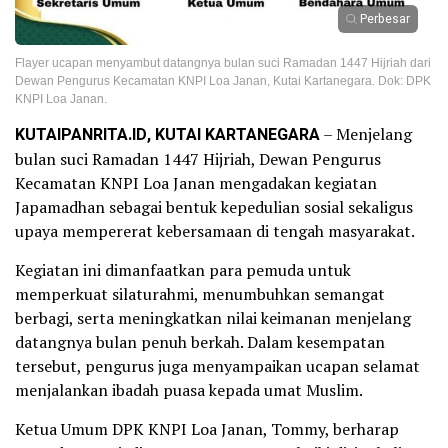
Perbesar
Flayer ucapan menyambut datangnya bulan suci Ramadan 1447 Hijriah dari
Dewan Pengurus Kecamatan KNPI Loa Janan, Kutai Kartanegara. Dok: DPK
KNPI Loa Janan.
KUTAIPANRITA.ID, KUTAI KARTANEGARA
– Menjelang
bulan suci Ramadan 1447 Hijriah, Dewan Pengurus
Kecamatan KNPI Loa Janan mengadakan kegiatan
Japamadhan sebagai bentuk kepedulian sosial sekaligus
upaya mempererat kebersamaan di tengah masyarakat.
Kegiatan ini dimanfaatkan para pemuda untuk
memperkuat silaturahmi, menumbuhkan semangat
berbagi, serta meningkatkan nilai keimanan menjelang
datangnya bulan penuh berkah. Dalam kesempatan
tersebut, pengurus juga menyampaikan ucapan selamat
menjalankan ibadah puasa kepada umat Muslim.
Ketua Umum DPK KNPI Loa Janan, Tommy, berharap