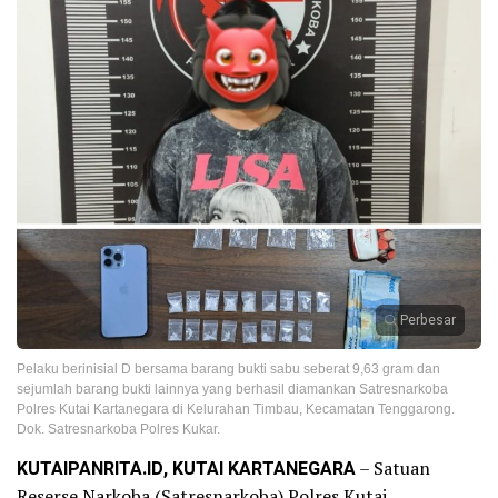
Perbesar
Pelaku berinisial D bersama barang bukti sabu seberat 9,63 gram dan
sejumlah barang bukti lainnya yang berhasil diamankan Satresnarkoba
Polres Kutai Kartanegara di Kelurahan Timbau, Kecamatan Tenggarong.
Dok. Satresnarkoba Polres Kukar.
KUTAIPANRITA.ID, KUTAI KARTANEGARA
– Satuan
Reserse Narkoba (Satresnarkoba) Polres Kutai