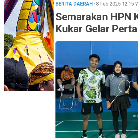
BERITA DAERAH
· 8 Feb 2025
12:15
Semarakan HPN K
Kukar Gelar Pert