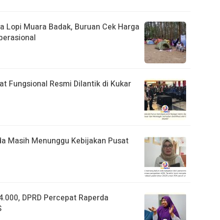
ita Lopi Muara Badak, Buruan Cek Harga
perasional
t Fungsional Resmi Dilantik di Kukar
da Masih Menunggu Kebijakan Pusat
4.000, DPRD Percepat Raperda
S