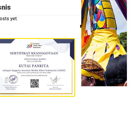
snis
osts yet.