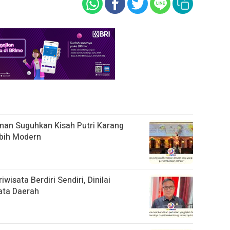
an Suguhkan Kisah Putri Karang
bih Modern
isata Berdiri Sendiri, Dinilai
ata Daerah