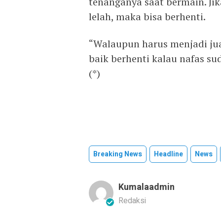
tenanganya saat bermain. Jik
lelah, maka bisa berhenti.
“Walaupun harus menjadi jua
baik berhenti kalau nafas s
(*)
Breaking News
Headline
News
Kumalaadmin
Redaksi