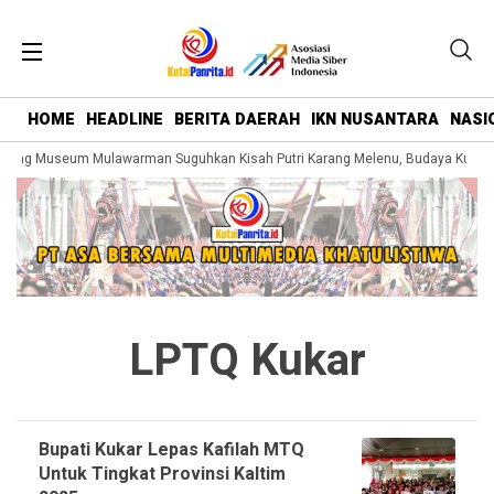
HOME
HEADLINE
BERITA DAERAH
IKN NUSANTARA
NASI
ing Museum Mulawarman Suguhkan Kisah Putri Karang Melenu, Budaya Kutai D
LPTQ Kukar
Bupati Kukar Lepas Kafilah MTQ
Untuk Tingkat Provinsi Kaltim