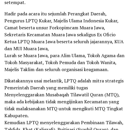
setempat.
Hadir pada acara itu sejumlah Perangkat Daerah,
Pengurus LPTQ Kukar, Majelis Ulama Indonesia Kukar,
Camat beserta unsur Forkopimcam Muara Jawa,
Sekretaris Kecamatan Muara Jawa sekaligus Ex Oficio
Ketua LPTQ Muara Jawa beserta seluruh jajarannya, KUA
dan MUI Muara Jawa,
Lurah se Muara Jawa, para Alim Ulama, Tokoh Agama dan
Tokoh Masyarakat, Tokoh Pemuda dan Tokoh Wanita,
Majelis Taklim dan seluruh organisasi keagamaan.
Dikatakannya usai melantik, LPTQ adalah mitra strategis
Pemerintah Daerah yang memiliki tugas
Menyelenggarakan Musabaqah Tilawatil Quran (MTQ),
maka ada kebijakan tidak mengijinkan Kecamatan yang
tidak malaksanakan MTQ untuk mengikuti MTQ Tingkat
Kabupaten.
Kemudian LPTQ menyelenggarakan Pembinaan Tilawah,
Tahfidz, Khat (Kaligrafi), Puitisasi (Syarhil Quran), dan