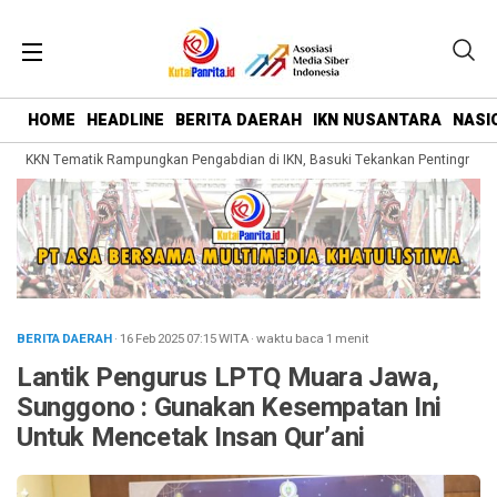
HOME
HEADLINE
BERITA DAERAH
IKN NUSANTARA
NASI
 KKN Tematik Rampungkan Pengabdian di IKN, Basuki Tekankan Pentingnya Bel
BERITA DAERAH
· 16 Feb 2025
07:15
WITA
·
waktu baca 1 menit
Lantik Pengurus LPTQ Muara Jawa,
Sunggono : Gunakan Kesempatan Ini
Untuk Mencetak Insan Qur’ani