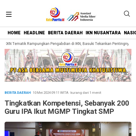
HOME
HEADLINE
BERITA DAERAH
IKN NUSANTARA
NASI
KKN Tematik Rampungkan Pengabdian di IKN, Basuki Tekankan Pentingnya Bela
BERITA DAERAH
· 10 Mei 2024
09:11
WITA
·
kurang dari 1 menit
Tingkatkan Kompetensi, Sebanyak 200
Guru IPA Ikut MGMP Tingkat SMP