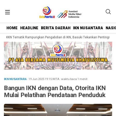
HOME
HEADLINE
BERITA DAERAH
IKN NUSANTARA
NASI
a KKN Tematik Rampungkan Pengabdian di IKN, Basuki Tekankan Pentingnya Be
IKN NUSANTARA
· 19 Jun 2025
19:15
WITA
·
waktu baca 1 menit
Bangun IKN dengan Data, Otorita IKN
Mulai Pelatihan Pendataan Penduduk