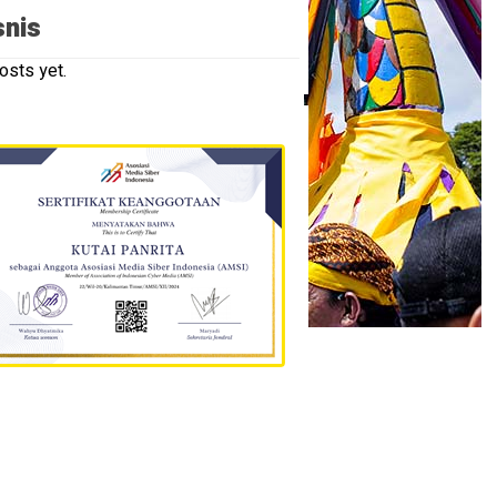
snis
osts yet.