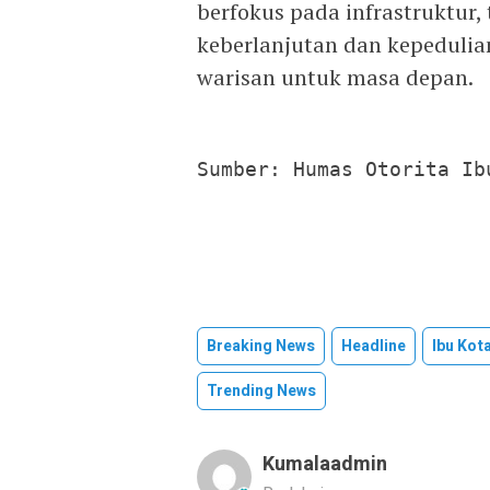
berfokus pada infrastruktur,
keberlanjutan dan kepedulia
warisan untuk masa depan.
Sumber: Humas Otorita Ib
Breaking News
Headline
Ibu Kot
Trending News
Kumalaadmin