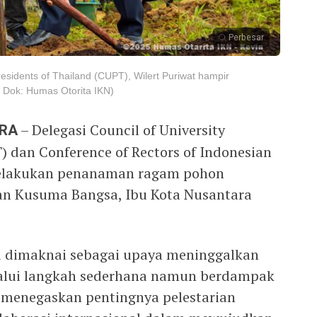
Perbesar
residents of Thailand (CUPT), Wilert Puriwat hampir
 Dok: Humas Otorita IKN)
ARA
– Delegasi Council of University
) dan Conference of Rectors of Indonesian
 melakukan penanaman ragam pohon
n Kusuma Bangsa, Ibu Kota Nusantara
i dimaknai sebagai upaya meninggalkan
elalui langkah sederhana namun berdampak
ut menegaskan pentingnya pelestarian