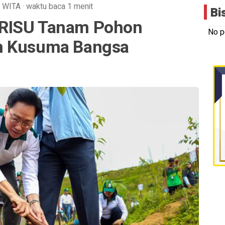
WITA
·
waktu baca 1 menit
Bi
RISU Tanam Pohon
No p
n Kusuma Bangsa