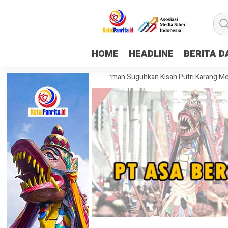
HOME
HEADLINE
BERITA 
pping Museum Mulawarman Suguhkan Kisah Putri Karang Melenu, Buday