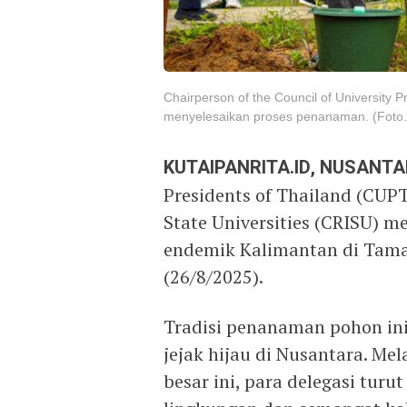
Chairperson of the Council of University P
menyelesaikan proses penanaman. (Foto.
KUTAIPANRITA.ID, NUSANT
Presidents of Thailand (CUPT
State Universities (CRISU)
endemik Kalimantan di Tama
(26/8/2025).
Tradisi penanaman pohon in
jejak hijau di Nusantara. M
besar ini, para delegasi tur