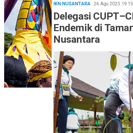
IKN NUSANTARA
· 26 Agu 2025
19:15
Delegasi CUPT–C
Endemik di Tama
Nusantara