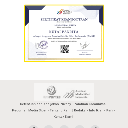
Ketentuan dan Kebijakan Privacy
Panduan Komunitas
Pedoman Media Siber
Tentang Kami | Redaksi
Info Iklan
Karir
Kontak Kami