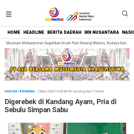
HOME
HEADLINE
BERITA DAERAH
IKN NUSANTARA
NASI
g Museum Mulawarman Suguhkan Kisah Putri Karang Melenu, Budaya Kutai Dik
HUKUM / KRIMINAL
· 2 Mar 2026
14:00
WITA
·
kurang dari 1 menit
Digerebek di Kandang Ayam, Pria di
Sebulu Simpan Sabu