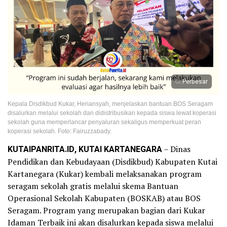
Perbesar
Kepala Disdikbud Kukar, Heriansyah, menjelaskan bantuan BOS Seragam
disalurkan melalui sekolah dan didistribusikan kepada siswa lewat koperasi
sekolah guna memperlancar penyaluran sekaligus memperkuat peran
koperasi sekolah. Foto: Fairuzzabady.
KUTAIPANRITA.ID, KUTAI KARTANEGARA
– Dinas
Pendidikan dan Kebudayaan (Disdikbud) Kabupaten Kutai
Kartanegara (Kukar) kembali melaksanakan program
seragam sekolah gratis melalui skema Bantuan
Operasional Sekolah Kabupaten (BOSKAB) atau BOS
Seragam. Program yang merupakan bagian dari Kukar
Idaman Terbaik ini akan disalurkan kepada siswa melalui