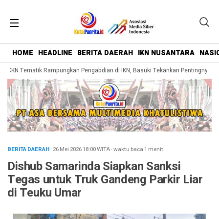
HOME
HEADLINE
BERITA DAERAH
IKN NUSANTARA
NASI
KKN Tematik Rampungkan Pengabdian di IKN, Basuki Tekankan Pentingnya Bela
BERITA DAERAH
· 26 Mei 2026
18:00
WITA
·
waktu baca 1 menit
Dishub Samarinda Siapkan Sanksi
Tegas untuk Truk Gandeng Parkir Liar
di Teuku Umar