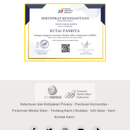
Ketentuan dan Kebijakan Privacy
Panduan Komunitas
Pedoman Media Siber
Tentang Kami | Redaksi
Info Iklan
Karir
Kontak Kami