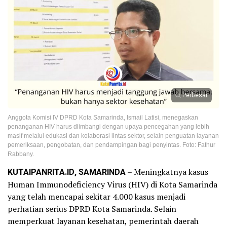
Perbesar
Anggota Komisi IV DPRD Kota Samarinda, Ismail Latisi, menegaskan
penanganan HIV harus diimbangi dengan upaya pencegahan yang lebih
masif melalui edukasi dan kolaborasi lintas sektor, selain penguatan layanan
pemeriksaan, pengobatan, dan pendampingan bagi penyintas. Foto: Fathur
Rabbany.
KUTAIPANRITA.ID, SAMARINDA
– Meningkatnya kasus
Human Immunodeficiency Virus (HIV) di Kota Samarinda
yang telah mencapai sekitar 4.000 kasus menjadi
perhatian serius DPRD Kota Samarinda. Selain
memperkuat layanan kesehatan, pemerintah daerah