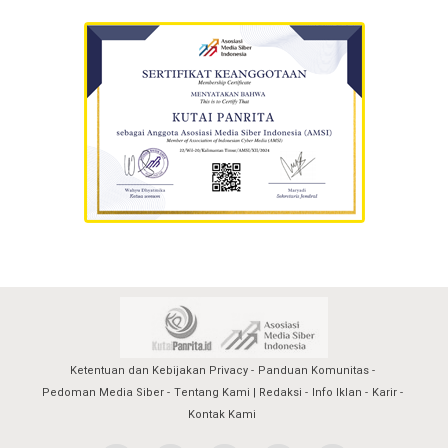
Ketentuan dan Kebijakan Privacy
Panduan Komunitas
Pedoman Media Siber
Tentang Kami | Redaksi
Info Iklan
Karir
Kontak Kami