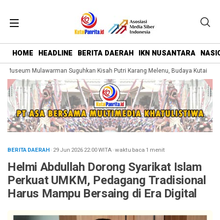
HOME
HEADLINE
BERITA DAERAH
IKN NUSANTARA
NASI
 Museum Mulawarman Suguhkan Kisah Putri Karang Melenu, Budaya Kutai Dikem
BERITA DAERAH
· 29 Jun 2026
22:00
WITA
·
waktu baca 1 menit
Helmi Abdullah Dorong Syarikat Islam
Perkuat UMKM, Pedagang Tradisional
Harus Mampu Bersaing di Era Digital