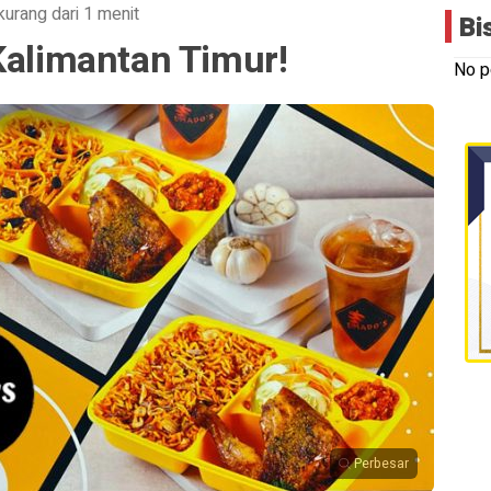
kurang dari 1 menit
Bi
Kalimantan Timur!
No p
Perbesar