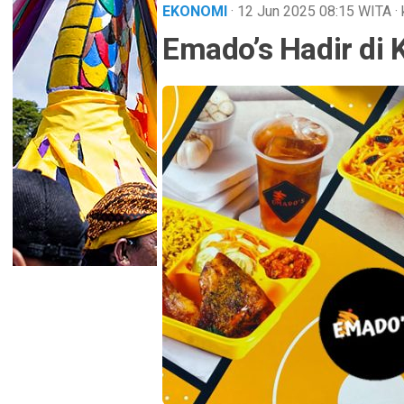
EKONOMI
· 12 Jun 2025
08:15
WITA
·
Emado’s Hadir di 