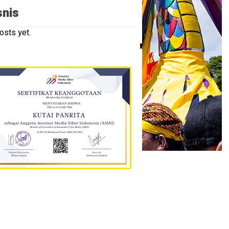
snis
osts yet.