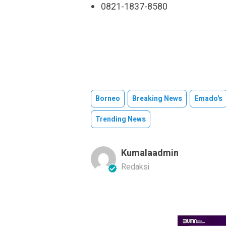
0821-1837-8580
Borneo
Breaking News
Emado's
Trending News
Kumalaadmin
Redaksi