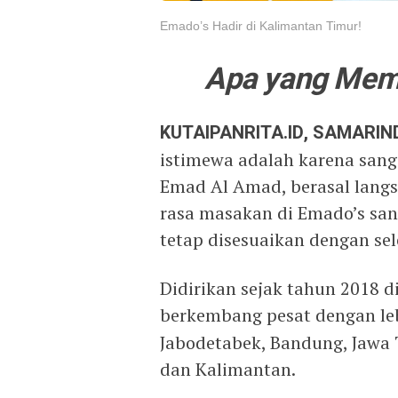
Emado’s Hadir di Kalimantan Timur!
Apa yang Mem
KUTAIPANRITA.ID, SAMARIN
istimewa adalah karena sang 
Emad Al Amad, berasal langsu
rasa masakan di Emado’s sa
tetap disesuaikan dengan se
Didirikan sejak tahun 2018 d
berkembang pesat dengan le
Jabodetabek, Bandung, Jawa 
dan Kalimantan.