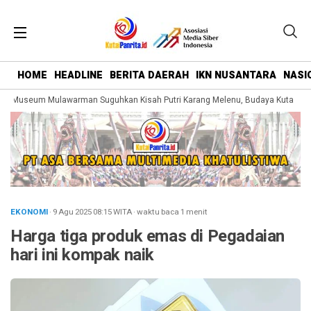
HOME
HEADLINE
BERITA DAERAH
IKN NUSANTARA
NASI
 Museum Mulawarman Suguhkan Kisah Putri Karang Melenu, Budaya Kutai Dike
EKONOMI
· 9 Agu 2025
08:15
WITA
·
waktu baca 1 menit
Harga tiga produk emas di Pegadaian
hari ini kompak naik