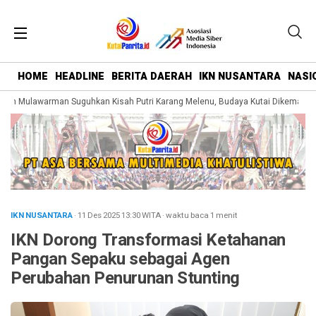
HOME
HEADLINE
BERITA DAERAH
IKN NUSANTARA
NASI
 Mulawarman Suguhkan Kisah Putri Karang Melenu, Budaya Kutai Dikemas Leb
IKN NUSANTARA
· 11 Des 2025
13:30
WITA
·
waktu baca 1 menit
IKN Dorong Transformasi Ketahanan
Pangan Sepaku sebagai Agen
Perubahan Penurunan Stunting