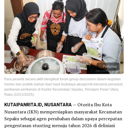
Perbesar
Para peserta secara aktif mengikuti forum group discussion dalam kegiatan
monev dan praktik olahan ikan hasil budidaya akuaponik bersama penyuluh
perikanan-perikanan di Kantor Kecamatan Sepaku, Penajam Paser Utara,
Rabu (10/12/2025).
KUTAIPANRITA.ID, NUSANTARA
— Otorita Ibu Kota
Nusantara (IKN) mempersiapkan masyarakat Kecamatan
Sepaku sebagai agen perubahan dalam upaya percepatan
pengentasan stunting menuju tahun 2026 di deliniasi