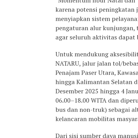
“Momentum libur Natal dan 
karena potensi peningkatan 
menyiapkan sistem pelayanan
pengaturan alur kunjungan, 
agar seluruh aktivitas dapat 
Untuk mendukung aksesibili
NATARU, jalur jalan tol/beb
Penajam Paser Utara, Kawasa
hingga Kalimantan Selatan d
Desember 2025 hingga 4 Janua
06.00–18.00 WITA dan diper
bus dan non-truk) sebagai a
kelancaran mobilitas masyara
Dari sisi sumber daya manus