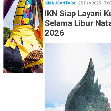
IKN NUSANTARA
· 25 Des 2025
17:0
IKN Siap Layani 
Selama Libur Nat
2026