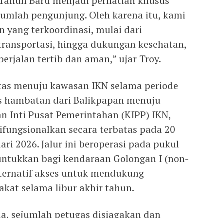
Tahun Baru menjadi perhatian khusus
jumlah pengunjung. Oleh karena itu, kami
 yang terkoordinasi, mulai dari
transportasi, hingga dukungan kesehatan,
berjalan tertib dan aman,” ujar Troy.
tas menuju kawasan IKN selama periode
as hambatan dari Balikpapan menuju
n Inti Pusat Pemerintahan (KIPP) IKN,
ifungsionalkan secara terbatas pada 20
ri 2026. Jalur ini beroperasi pada pukul
untukkan bagi kendaraan Golongan I (non-
lternatif akses untuk mendukung
kat selama libur akhir tahun.
ia, sejumlah petugas disiagakan dan