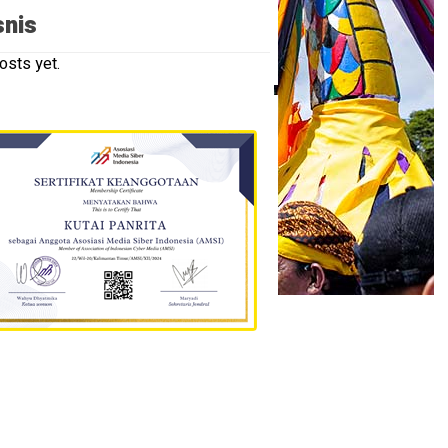
snis
osts yet.