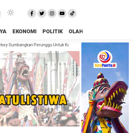
AYA
EKONOMI
POLITIK
OLAHRAGA
More
ngkan Perunggu Untuk Kaltim Di Asian Taekwondo Indonesia Open 202