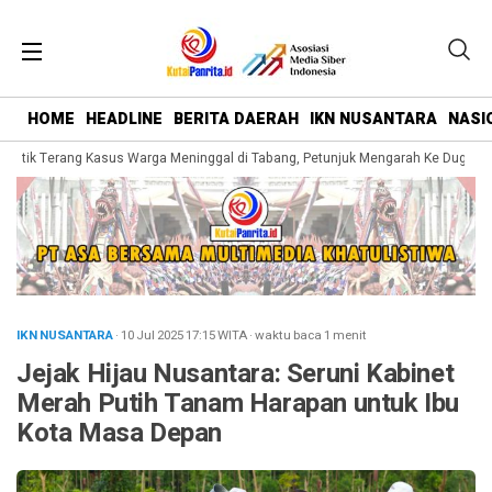
HOME
HEADLINE
BERITA DAERAH
IKN NUSANTARA
NASI
 Titik Terang Kasus Warga Meninggal di Tabang, Petunjuk Mengarah Ke Dugaan 
IKN NUSANTARA
· 10 Jul 2025
17:15
WITA
·
waktu baca 1 menit
Jejak Hijau Nusantara: Seruni Kabinet
Merah Putih Tanam Harapan untuk Ibu
Kota Masa Depan