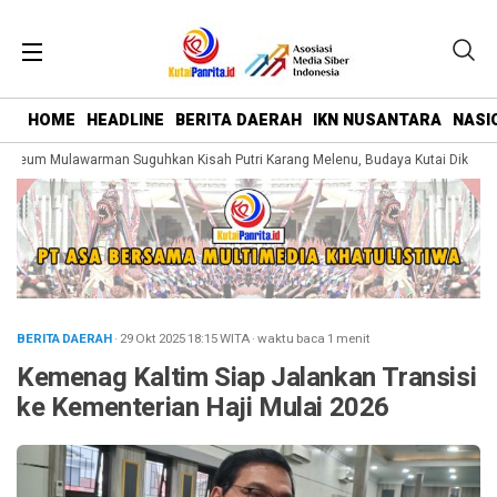
HOME
HEADLINE
BERITA DAERAH
IKN NUSANTARA
NASI
eum Mulawarman Suguhkan Kisah Putri Karang Melenu, Budaya Kutai Dikemas 
BERITA DAERAH
· 29 Okt 2025
18:15
WITA
·
waktu baca 1 menit
Kemenag Kaltim Siap Jalankan Transisi
ke Kementerian Haji Mulai 2026