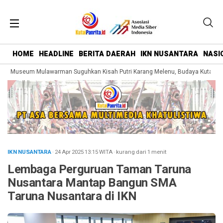
HOME
HEADLINE
BERITA DAERAH
IKN NUSANTARA
NASI
g Museum Mulawarman Suguhkan Kisah Putri Karang Melenu, Budaya Kutai Dik
IKN NUSANTARA
· 24 Apr 2025
13:15
WITA
·
kurang dari 1 menit
Lembaga Perguruan Taman Taruna
Nusantara Mantap Bangun SMA
Taruna Nusantara di IKN