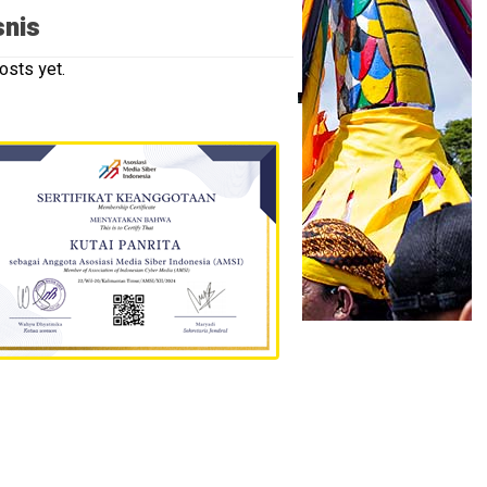
snis
osts yet.