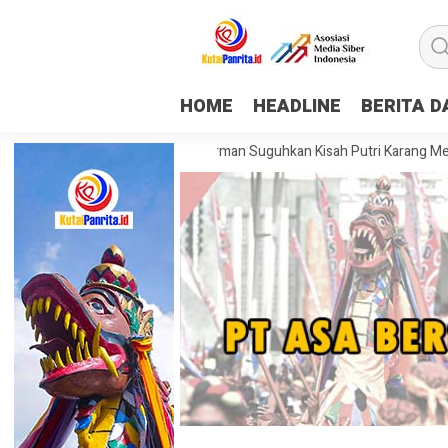
HOME
HEADLINE
BERITA 
pping Museum Mulawarman Suguhkan Kisah Putri Karang Melenu, Buday