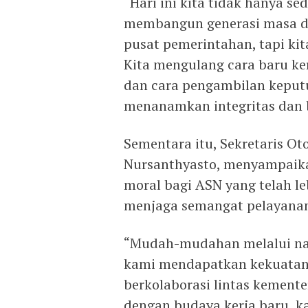
“Hari ini kita tidak hanya 
membangun generasi masa d
pusat pemerintahan, tapi kit
Kita mengulang cara baru ker
dan cara pengambilan keputu
menanamkan integritas dan bu
Sementara itu, Sekretaris Ot
Nursanthyasto, menyampaika
moral bagi ASN yang telah le
menjaga semangat pelayanan
“Mudah-mudahan melalui nasi
kami mendapatkan kekuatan 
berkolaborasi lintas kemente
dengan budaya kerja baru, k