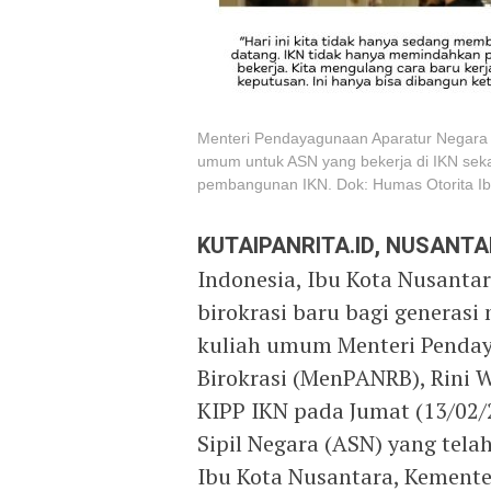
Menteri Pendayagunaan Aparatur Negara 
umum untuk ASN yang bekerja di IKN seka
pembangunan IKN. Dok: Humas Otorita Ib
KUTAIPANRITA.ID, NUSANT
Indonesia, Ibu Kota Nusanta
birokrasi baru bagi generasi
kuliah umum Menteri Penday
Birokrasi (MenPANRB), Rini 
KIPP IKN pada Jumat (13/02/2
Sipil Negara (ASN) yang tela
Ibu Kota Nusantara, Kemente