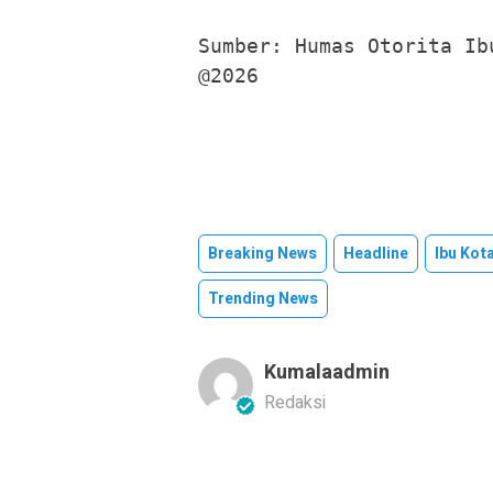
Sumber: Humas Otorita Ib
@2026
Breaking News
Headline
Ibu Kot
Trending News
Kumalaadmin
Redaksi