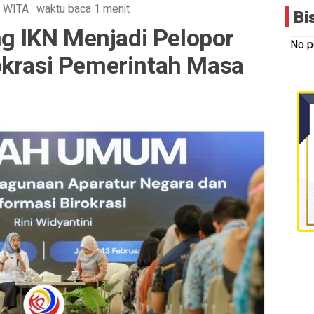
WITA
·
waktu baca 1 menit
Bi
 IKN Menjadi Pelopor
No p
okrasi Pemerintah Masa