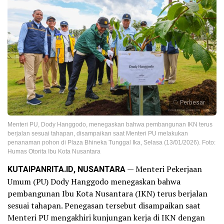
Perbesar
Menteri PU, Dody Hanggodo, menegaskan bahwa pembangunan IKN terus
berjalan sesuai tahapan, disampaikan saat Menteri PU melakukan
penanaman pohon di Plaza Bhineka Tunggal Ika, Selasa (13/01/2026). Foto:
Humas Otorita Ibu Kota Nusantara
KUTAIPANRITA.ID, NUSANTARA
— Menteri Pekerjaan
Umum (PU) Dody Hanggodo menegaskan bahwa
pembangunan Ibu Kota Nusantara (IKN) terus berjalan
sesuai tahapan. Penegasan tersebut disampaikan saat
Menteri PU mengakhiri kunjungan kerja di IKN dengan