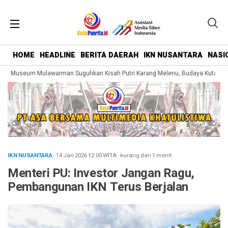
HOME
HEADLINE
BERITA DAERAH
IKN NUSANTARA
NASI
g Museum Mulawarman Suguhkan Kisah Putri Karang Melenu, Budaya Kutai Dik
IKN NUSANTARA
· 14 Jan 2026
12:00
WITA
·
kurang dari 1 menit
Menteri PU: Investor Jangan Ragu,
Pembangunan IKN Terus Berjalan