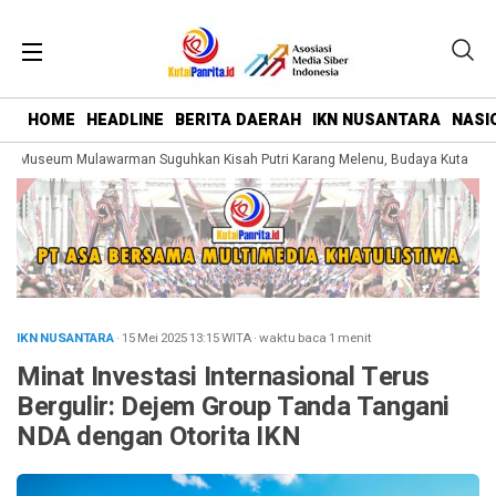
HOME
HEADLINE
BERITA DAERAH
IKN NUSANTARA
NASI
 Museum Mulawarman Suguhkan Kisah Putri Karang Melenu, Budaya Kutai Dike
IKN NUSANTARA
· 15 Mei 2025
13:15
WITA
·
waktu baca 1 menit
Minat Investasi Internasional Terus
Bergulir: Dejem Group Tanda Tangani
NDA dengan Otorita IKN