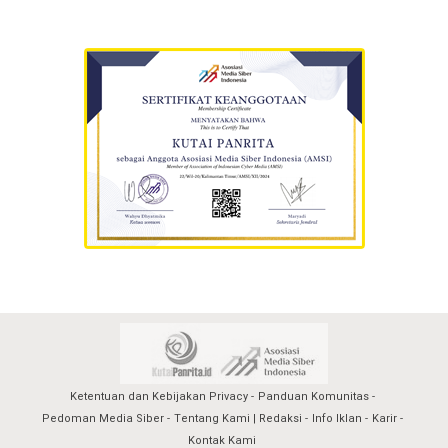
Ketentuan dan Kebijakan Privacy
Panduan Komunitas
Pedoman Media Siber
Tentang Kami | Redaksi
Info Iklan
Karir
Kontak Kami