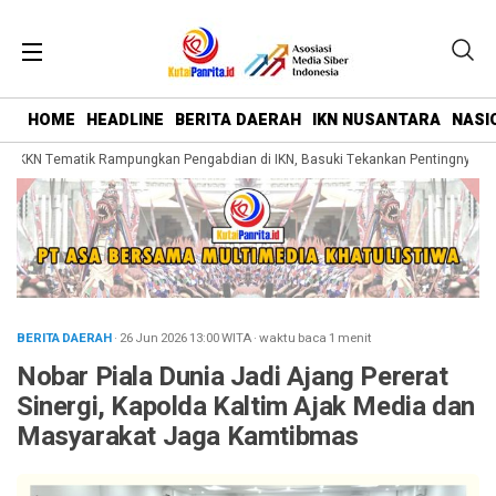
HOME
HEADLINE
BERITA DAERAH
IKN NUSANTARA
NASI
KKN Tematik Rampungkan Pengabdian di IKN, Basuki Tekankan Pentingnya Bela
BERITA DAERAH
· 26 Jun 2026
13:00
WITA
·
waktu baca 1 menit
Nobar Piala Dunia Jadi Ajang Pererat
Sinergi, Kapolda Kaltim Ajak Media dan
Masyarakat Jaga Kamtibmas