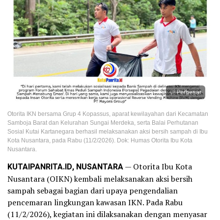
Perbesar
Otorita IKN bersama Grup 4 Kopassus, aparat kewilayahan dari Kecamatan
Samboja Barat dan Kelurahan Sungai Merdeka, serta Balai Perhutanan
Sosial Kutai Kartanegara berhasil melaksanakan aksi bersih sampah di Ibu
Kota Nusantara, pada Rabu (11/2/2026). Dok: Humas Otorita Ibu Kota
Nusantara.
KUTAIPANRITA.ID, NUSANTARA
— Otorita Ibu Kota
Nusantara (OIKN) kembali melaksanakan aksi bersih
sampah sebagai bagian dari upaya pengendalian
pencemaran lingkungan kawasan IKN. Pada Rabu
(11/2/2026), kegiatan ini dilaksanakan dengan menyasar