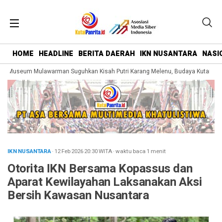
HOME
HEADLINE
BERITA DAERAH
IKN NUSANTARA
NASI
 Museum Mulawarman Suguhkan Kisah Putri Karang Melenu, Budaya Kutai Dike
IKN NUSANTARA
· 12 Feb 2026
20:30
WITA
·
waktu baca 1 menit
Otorita IKN Bersama Kopassus dan
Aparat Kewilayahan Laksanakan Aksi
Bersih Kawasan Nusantara