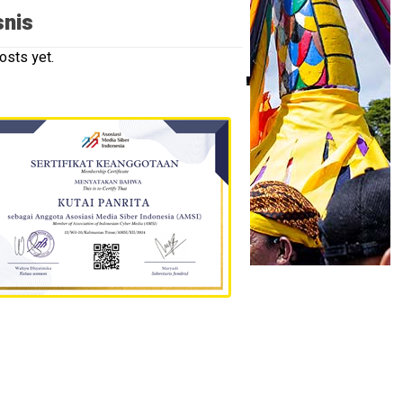
snis
osts yet.