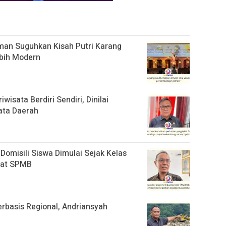
an Suguhkan Kisah Putri Karang
bih Modern
isata Berdiri Sendiri, Dinilai
ata Daerah
Domisili Siswa Dimulai Sejak Kelas
aat SPMB
basis Regional, Andriansyah