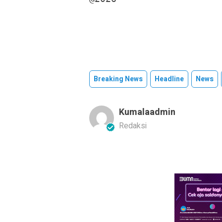
Breaking News
Headline
News
Kumalaadmin
Redaksi