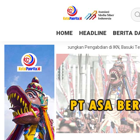
HOME
HEADLINE
BERITA 
iswa KKN Tematik Rampungkan Pengabdian di IKN, Basuki Tekankan Pent