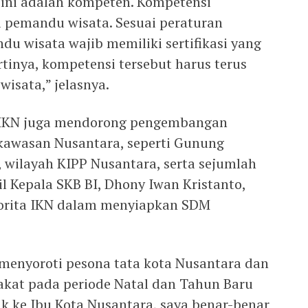
si ini adalah kompeten. Kompetensi
 pemandu wisata. Sesuai peraturan
 wisata wajib memiliki sertifikasi yang
rtinya, kompetensi tersebut harus terus
isata,” jelasnya.
ta IKN juga mendorong pengembangan
i kawasan Nusantara, seperti Gunung
 wilayah KIPP Nusantara, serta sejumlah
il Kepala SKB BI, Dhony Iwan Kristanto,
orita IKN dalam menyiapkan SDM
enyoroti pesona tata kota Nusantara dan
akat pada periode Natal dan Tahun Baru
uk ke Ibu Kota Nusantara, saya benar-benar