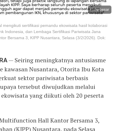
Perbesar
 mengikuti sertifikasi pemandu ekowisata hasil kolaborasi
nk Indonesia, dan Lembaga Sertifikasi Pariwisata Jana
antor Bersama 3, KIPP Nusantara, Selasa (3/2/2026). Dok:
ARA
— Seiring meningkatnya antusiasme
 kawasan Nusantara, Otorita Ibu Kota
rkuat sektor pariwisata berbasis
u upaya tersebut diwujudkan melalui
 ekowisata yang diikuti oleh 20 peserta
 Multifunction Hall Kantor Bersama 3,
ahan (KIPP) Nusantara, pada Selasa