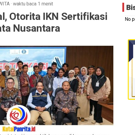
WITA
·
waktu baca 1 menit
Bi
 Otorita IKN Sertifikasi
No p
ta Nusantara