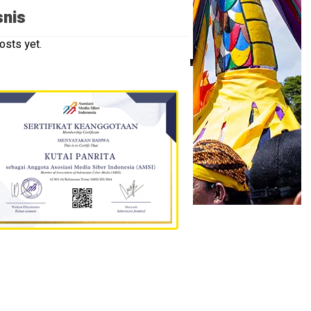
snis
osts yet.