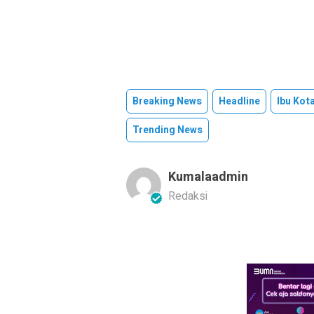
Breaking News
Headline
Ibu Kot
Trending News
Kumalaadmin
Redaksi