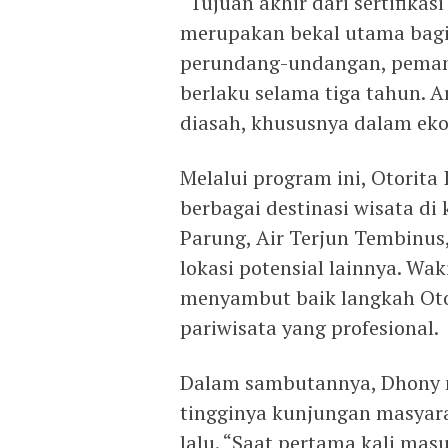
“Tujuan akhir dari sertifika
merupakan bekal utama bagi
perundang-undangan, pemandu
berlaku selama tiga tahun. A
diasah, khususnya dalam ekow
Melalui program ini, Otori
berbagai destinasi wisata d
Parung, Air Terjun Tembinus,
lokasi potensial lainnya. Wak
menyambut baik langkah Ot
pariwisata yang profesional.
Dalam sambutannya, Dhony m
tingginya kunjungan masyar
lalu. “Saat pertama kali mas